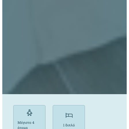
Μέγιστο 4
1 διπλό
άτομα